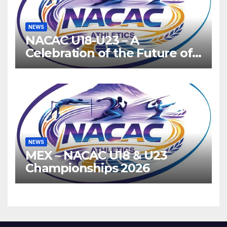
NEWS
NACAC U18-U23 – A
Celebration of the Future of
Athletics
NEWS
MEX – NACAC U18 & U23
Championships 2026