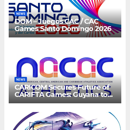
NEWS
DOM – Juegos CAC / CAC
Games Santo Domingo 2026
NEWS
CARICOM Secures Future of
CARIFTA Games: Guyana to
Host 2027, Barbados 2028