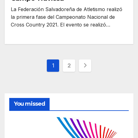
La Federación Salvadoreña de Atletismo realizó
la primera fase del Campeonato Nacional de
Cross Country 2021. El evento se realizó…
Posts
1
2
pagination
You missed